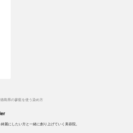
と徳島県の蓼藍を使う染め方
er
を綺麗にしたい方と一緒に創り上げていく美容院。