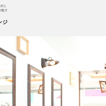
ーガニ
本気で
ンジ