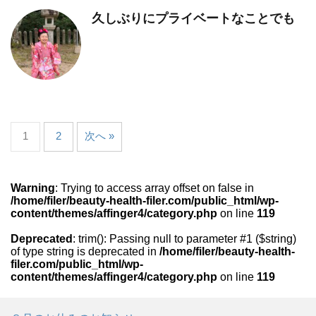
久しぶりにプライベートなことでも
1
2
次へ »
Warning
: Trying to access array offset on false in
/home/filer/beauty-health-filer.com/public_html/wp-
content/themes/affinger4/category.php
on line
119
Deprecated
: trim(): Passing null to parameter #1 ($string)
of type string is deprecated in
/home/filer/beauty-health-
filer.com/public_html/wp-
content/themes/affinger4/category.php
on line
119