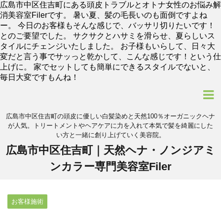
広島市中区住吉町にある頭皮トラブルとオトナ女性のお悩み解
消美容室Filerです。 暑い夏、髪の毛長いのも面倒ですよね
ー。 今日のお客様もそんな感じで、バッサリ切りたいです！
とのご要望でした。 サクサクとハサミを滑らせ、夏らしいス
タイルにチェンジいたしました。 お子様もいらして、日々大
変だと言う事でサッっと乾かして、こんな感じです！という仕
上げに。 家でセットしても簡単にできるスタイルでないと、
毎日大変ですもんね！
広島市中区住吉町の頭皮に優しい白髪染めと天然100％オーガニックヘナ
が人気。トリートメントやヘアケアに力を入れて本気で髪を綺麗にした
い方と一緒に創り上げていく美容院。
広島市中区住吉町｜天然ヘナ・ノンジアミ
ンカラー専門美容室Filer
お客様施術