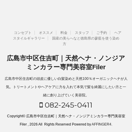
コンセプト
オススメ
料金
スタッフ
ご予約
ヘア
スタイルギャラリー
国産の美らへなと徳島県の蓼藍を使う染め
方
広島市中区住吉町｜天然ヘナ・ノンジア
ミンカラー専門美容室Filer
広島市中区住吉町の頭皮に優しい白髪染めと天然100％オーガニックヘナが人
気。トリートメントやヘアケアに力を入れて本気で髪を綺麗にしたい方と一
緒に創り上げていく美容院。
082-245-0411
Copyright© 広島市中区住吉町｜天然ヘナ・ノンジアミンカラー専門美容室
Filer , 2026 All Rights Reserved Powered by
AFFINGER4
.