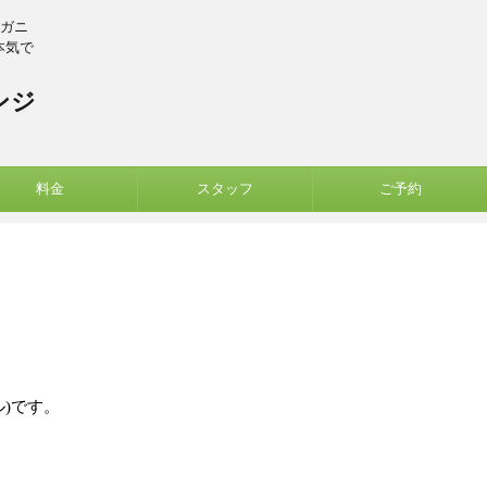
ーガニ
本気で
ンジ
料金
スタッフ
ご予約
ル)です。
。