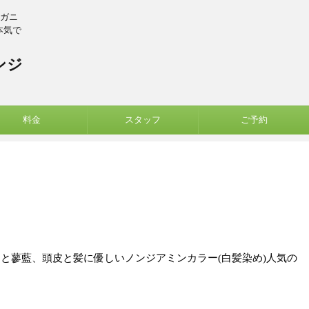
ーガニ
本気で
ンジ
料金
スタッフ
ご予約
ナと蓼藍、頭皮と髪に優しいノンジアミンカラー(白髪染め)人気の