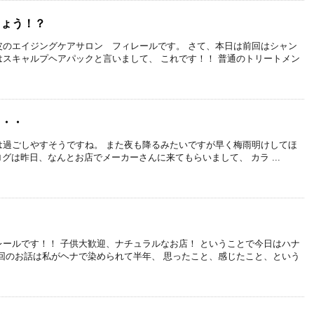
しょう！？
皮のエイジングケアサロン フィレールです。 さて、本日は前回はシャン
スキャルプヘアパックと言いまして、 これです！！ 普通のトリートメン
・・・
は過ごしやすそうですね。 また夜も降るみたいですが早く梅雨明けしてほ
グは昨日、なんとお店でメーカーさんに来てもらいまして、 カラ ...
ールです！！ 子供大歓迎、ナチュラルなお店！ ということで今日はハナ
回のお話は私がヘナで染められて半年、 思ったこと、感じたこと、という