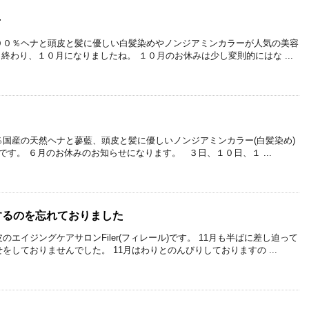
せ
００％ヘナと頭皮と髪に優しい白髪染めやノンジアミンカラーが人気の美容
９月も終わり、１０月になりましたね。 １０月のお休みは少し変則的にはな ...
国産の天然ヘナと蓼藍、頭皮と髪に優しいノンジアミンカラー(白髪染め)
ル)です。 ６月のお休みのお知らせになります。 ３日、１０日、１ ...
するのを忘れておりました
エイジングケアサロンFiler(フィレール)です。 11月も半ばに差し迫って
しておりませんでした。 11月はわりとのんびりしておりますの ...