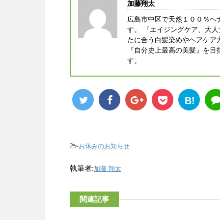
加藤翔太
広島市中区で天然１００％ヘ
す。 『エイジングケア、大
たに合う白髪染めやヘアケア
『自分史上最高の美髪』を目
す。
B!
-
お休みのお知らせ
執筆者:
加藤 翔太
関連記事