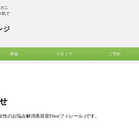
ーガニ
本気で
ンジ
料金
スタッフ
ご予約
せ
のお悩み解消美容室Filer(フィレール )です。