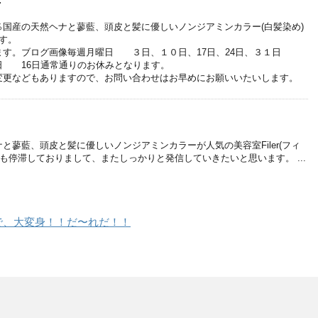
せ
国産の天然ヘナと蓼藍、頭皮と髪に優しいノンジアミンカラー(白髪染め)
です。
ます。ブログ画像毎週月曜日 ３日、１０日、17日、24日、３１日
 16日通常通りのお休みとなります。
変更などもありますので、お問い合わせはお早めにお願いいたいします。
て
と蓼藍、頭皮と髪に優しいノンジアミンカラーが人気の美容室Filer(フィ
グも停滞しておりまして、またしっかりと発信していきたいと思います。 ...
で、大変身！！だ〜れだ！！