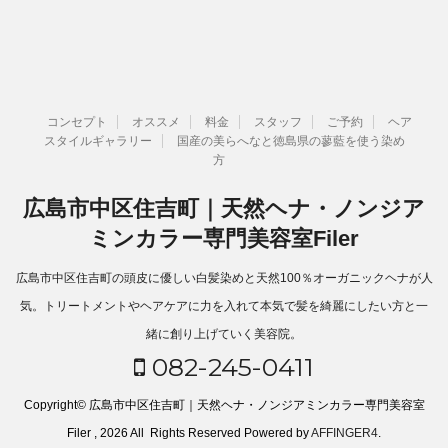
コンセプト
オススメ
料金
スタッフ
ご予約
ヘア
スタイルギャラリー
国産の美らへなと徳島県の蓼藍を使う染め
方
広島市中区住吉町｜天然ヘナ・ノンジア
ミンカラー専門美容室Filer
広島市中区住吉町の頭皮に優しい白髪染めと天然100％オーガニックヘナが人
気。トリートメントやヘアケアに力を入れて本気で髪を綺麗にしたい方と一
緒に創り上げていく美容院。
082-245-0411
Copyright© 広島市中区住吉町｜天然ヘナ・ノンジアミンカラー専門美容室
Filer , 2026 All Rights Reserved Powered by
AFFINGER4
.