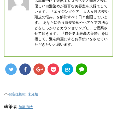
広島市中区で天然１００％ヘナと頭皮と髪に
優しい白髪染めが豊富な美容室を夫婦でして
います。 『エイジングケア、大人女性の髪や
頭皮の悩み』を解決すべく日々奮闘していま
す。 あなたに合う白髪染めやヘアケア方法な
どをしっかりとカウンセリングし、ご提案さ
せて頂きます。 『自分史上最高の美髪』を目
指して、髪を綺麗にするお手伝いをさせてい
ただきたいと思います。
B!
-
お客様施術
,
未分類
執筆者:
加藤 翔太